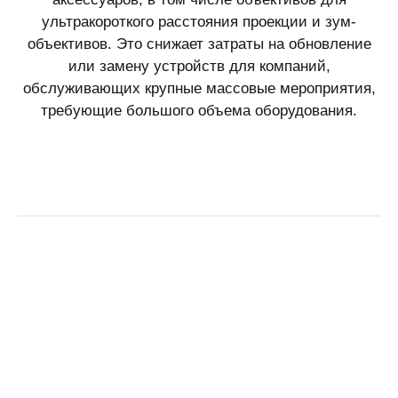
ультракороткого расстояния проекции и зум-
объективов. Это снижает затраты на обновление
или замену устройств для компаний,
обслуживающих крупные массовые мероприятия,
требующие большого объема оборудования.
Инсталляционный проектор Panasonic PT-RZ575E
Портативный проектор Panasonic PT-LB300E
Инсталляционный проектор, без объектива Panasonic PT-
Портативный проектор Panasonic PT-LW333