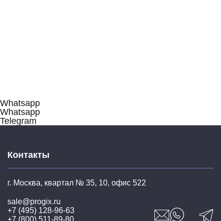
RX110LBE
1 491 370 руб.
/ шт
Подробное описание
Подробное описание
Подробное описание
В корзину
Whatsapp
Whatsapp
Telegram
Контакты
г. Москва, квартал № 35,
10, офис 522
sale@progix.ru
+7 (495) 128-96-63
+7 (800) 511-89-80