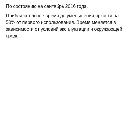
По состоянию на сентябрь 2016 года.
Приблизительное время до уменьшения яркости на
50% от первого использования. Время меняется в
зависимости от условий эксплуатации и окружающей
среды.
Цифровой проектор BenQ LH890UST
Лазерный DLP проектор Panasonic PT-RS11KE
Инсталляционный LCD проектор Panasonic PT-EX800ZE
Проектор для домашнего кинотеатра BenQ W700+
458 890 руб.
79 007 руб.
/ шт
/ шт
/ шт