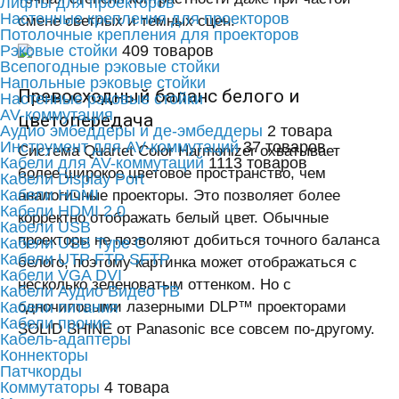
Лифты для проекторов
Настенные крепления для проекторов
смене светлых и темных сцен.
Потолочные крепления для проекторов
Рэковые стойки
409 товаров
Всепогодные рэковые стойки
Напольные рэковые стойки
Превосходный баланс белого и
Настенные рэковые стойки
AV-коммутация
цветопередача
Аудио эмбеддеры и де-эмбеддеры
2 товара
Инструмент для AV-коммутаций
37 товаров
Система Quartet Color Harmonizer охватывает
Кабели для AV-коммутаций
1113 товаров
более широкое цветовое пространство, чем
Кабели Display Port
Кабели HDMI
аналогичные проекторы. Это позволяет более
Кабели HDMI 2.0
корректно отображать белый цвет. Обычные
Кабели USB
проекторы не позволяют добиться точного баланса
Кабели USB Type C
Кабели UTP FTP SFTP
белого, поэтому картинка может отображаться с
Кабели VGA DVI
несколько зеленоватым оттенком. Но с
Кабели Аудио Видео ТВ
Кабели питания
одночиповыми лазерными DLP™ проекторами
Кабели прочие
SOLID SHINE от Panasonic все совсем по-другому.
Кабель-адаптеры
Коннекторы
Патчкорды
Коммутаторы
4 товара