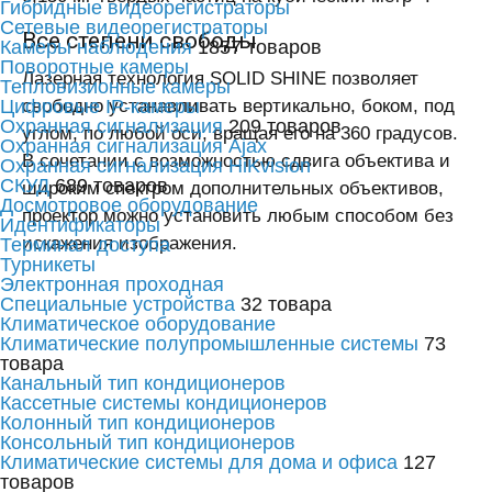
Гибридные видеорегистраторы
Сетевые видеорегистраторы
Все степени свободы
Камеры наблюдения
1857 товаров
Поворотные камеры
Лазерная технология SOLID SHINE позволяет
Тепловизионные камеры
Цифровые IP-камеры
свободно устанавливать вертикально, боком, под
Охранная сигнализация
209 товаров
углом, по любой оси, вращая его на 360 градусов.
Охранная сигнализация Ajax
В сочетании с возможностью сдвига объектива и
Охранная сигнализация HiKvision
СКУД
689 товаров
широким спектром дополнительных объективов,
Досмотровое оборудование
проектор можно установить любым способом без
Идентификаторы
искажения изображения.
Терминал доступа
Турникеты
Электронная проходная
Специальные устройства
32 товара
Климатическое оборудование
Климатические полупромышленные системы
73
товара
Канальный тип кондиционеров
Кассетные системы кондиционеров
Колонный тип кондиционеров
Консольный тип кондиционеров
Климатические системы для дома и офиса
127
товаров