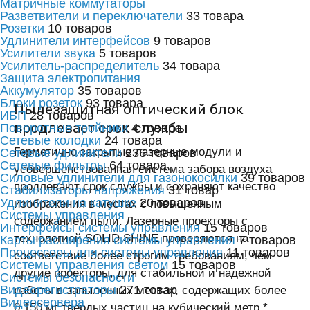
Матричные коммутаторы
Разветвители и переключатели
33 товара
Розетки
10 товаров
Удлинители интерфейсов
9 товаров
Усилители звука
5 товаров
Усилитель-распределитель
34 товара
Защита электропитания
Аккумулятор
35 товаров
Блоки розеток
93 товара
Пылезащитная оптический блок
ИБП
28 товаров
продлевает срок службы
Поворотные тройники
4 товара
Сетевые колодки
24 товара
Герметично закрытые лазерные модули и
Сетевые удлинители
236 товаров
Сетевые фильтры
64 товара
усовершенствованная система забора воздуха
Силовые удлинители для газонокосилки
39 товаров
продлевают срок службы и сохраняют качество
Стабилизаторы напряжения
31 товар
Удлинители на катушке
20 товаров
изображения в местах с повышенным
Системы управления
содержанием пыли. Лазерные проекторы с
Интерфейсы системы управления
15 товаров
технологией SOLID SHINE проверяются на
Карты расширения системы управления
7 товаров
Процессоры для системы управления
11 товаров
соответствие более строгим требованиям, чем
Системы управления светом
15 товаров
другие проекторы, для стабильной и надежной
Системы безопасности
Видеорегистраторы
271 товар
работы в запыленных местах, содержащих более
Видеосервера
0,150 мг твердых частиц на кубический метр *.