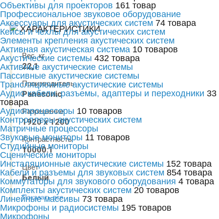
Объективы для проекторов
161 товар
Профессиональное звуковое оборудование
Аксессуары для акустических систем
74 товара
ХАРАКТЕРИСТИКИ
Кейсы и чехлы для акустических систем
Элементы крепления акустических систем
Активная акустическая система
10 товаров
Вес, кг
Акустические системы
432 товара
22,1
Активные акустические системы
Пассивные акустические системы
Производитель
Трансляционные акустические системы
Аудио кабели, разъемы, адаптеры и переходники
33
Panasonic
товара
Аудиопроцессоры
10 товаров
Разрешение
Контроллеры акустических систем
1920 х 1200
Матричные процессоры
Звуковые мониторы
11 товаров
Контрастность
Студийные мониторы
10000:1
Сценические мониторы
Инсталяционные акустические системы
152 товара
Цвет
Кабели и разъемы для звуковых систем
854 товара
Белый
Коммутаторы для звукового оборудования
4 товара
Комплекты акустических систем
20 товаров
Показать все
Линейные массивы
73 товара
Микрофоны и радиосистемы
195 товаров
Микрофоны