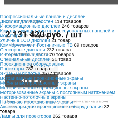
Профессиональные панели и дисплеи
Дисплеи для видеостен
119 товаров
Арт.: CT-PT-RZ990LW
Информационные дисплеи
246 товаров
Комплектующие для профессиональных панелей и
2 131 420 руб.
/ шт
мониторов
9 товаров
Уличные LCD дисплеи
21 товар
Коммерческие и Гостиничные ТВ
89 товаров
Нашли дешевле?
Сенсорные дисплеи
232 товара
Интерактивные доски
70 товаров
УКАЖИТЕ КОЛИЧЕСТВО
Специальные дисплеи
31 товар
Проекционное оборудование
+
−
Проекторы
782 товара
Экраны и полотна
2577 товаров
Встраиваемые проекционные экраны
В корзину
Мобильные проекционные экраны
Моторизованные проекционные экраны
Моторизованные экраны с постоянным натяжением
Настенно-потолочные экраны
Цена действительна только для интернет-магазина и может
Натяжные проекционные экраны
Аксессуары для проекционного оборудования
отличаться от цен в розничных магазинах.
32
товара
Лампы для проекторов
262 товара