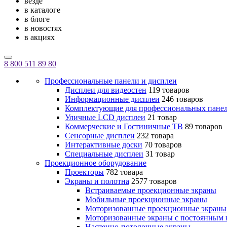
везде
в каталоге
в блоге
в новостях
в акциях
8 800 511 89 80
Профессиональные панели и дисплеи
Дисплеи для видеостен
119 товаров
Информационные дисплеи
246 товаров
Комплектующие для профессиональных пане
Уличные LCD дисплеи
21 товар
Коммерческие и Гостиничные ТВ
89 товаров
Сенсорные дисплеи
232 товара
Интерактивные доски
70 товаров
Специальные дисплеи
31 товар
Проекционное оборудование
Проекторы
782 товара
Экраны и полотна
2577 товаров
Встраиваемые проекционные экраны
Мобильные проекционные экраны
Моторизованные проекционные экраны
Моторизованные экраны с постоянным 
Настенно-потолочные экраны