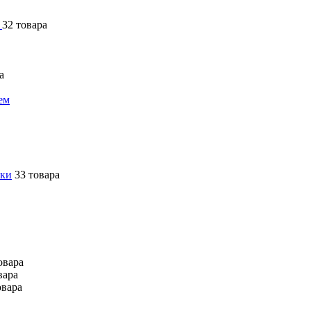
я
32 товара
а
ем
ики
33 товара
овара
вара
овара