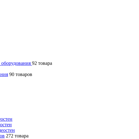
 оборудования
92 товара
ания
90 товаров
еостен
еостен
деостен
ров
272 товара