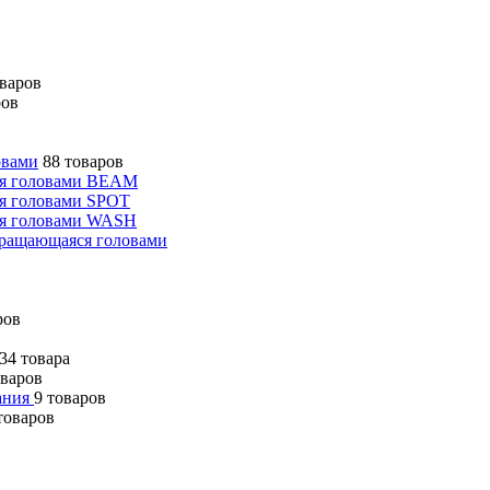
оваров
ров
овами
88 товаров
ся головами BEAM
я головами SPOT
ся головами WASH
вращающаяся головами
ров
34 товара
оваров
вания
9 товаров
товаров