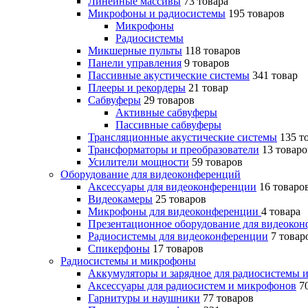
Линейные массивы
73 товара
Микрофоны и радиосистемы
195 товаров
Микрофоны
Радиосистемы
Микшерные пульты
118 товаров
Панели управления
9 товаров
Пассивные акустические системы
341 товар
Плееры и рекордеры
21 товар
Сабвуферы
29 товаров
Активные сабвуферы
Пассивные сабвуферы
Трансляционные акустические системы
135 т
Трансформаторы и преобразователи
13 товаро
Усилители мощности
59 товаров
Оборудование для видеоконференций
Аксессуары для видеоконференции
16 товаро
Видеокамеры
25 товаров
Микрофоны для видеоконференции
4 товара
Презентационное оборудование для видеоко
Радиосистемы для видеоконференции
7 товар
Спикерфоны
17 товаров
Радиосистемы и микрофоны
Аккумуляторы и зарядное для радиосистемы
Аксессуары для радиосистем и микрофонов
7
Гарнитуры и наушники
77 товаров