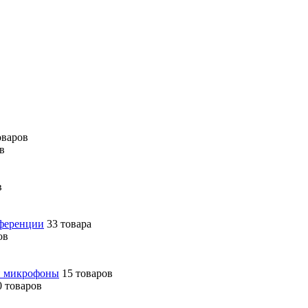
оваров
в
в
нференции
33 товара
ов
 и микрофоны
15 товаров
0 товаров