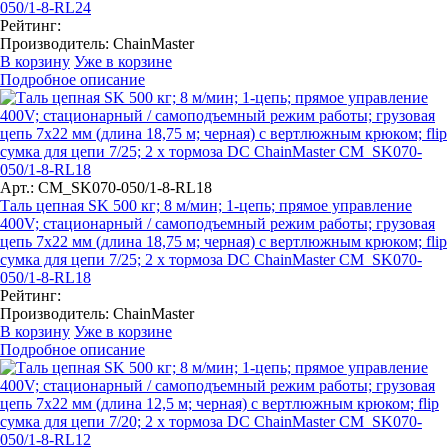
050/1-8-RL24
Рейтинг:
Производитель:
ChainMaster
В корзину
Уже в корзине
Подробное описание
Арт.: CM_SK070-050/1-8-RL18
Таль цепная SK 500 кг; 8 м/мин; 1-цепь; прямое управление
400V; стационарный / самоподъемный режим работы; грузовая
цепь 7х22 мм (длина 18,75 м; черная) с вертлюжным крюком; flip
сумка для цепи 7/25; 2 x тормоза DC ChainMaster CM_SK070-
050/1-8-RL18
Рейтинг:
Производитель:
ChainMaster
В корзину
Уже в корзине
Подробное описание