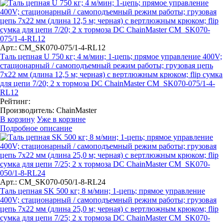
Арт.: CM_SK070-075/1-4-RL12
Таль цепная U 750 кг; 4 м/мин; 1-цепь; прямое управление 400V;
стационарный / самоподъемный режим работы; грузовая цепь
7х22 мм (длина 12,5 м; черная) с вертлюжным крюком; flip сумка
для цепи 7/20; 2 x тормоза DC ChainMaster CM_SK070-075/1-4-
RL12
Рейтинг:
Производитель:
ChainMaster
В корзину
Уже в корзине
Подробное описание
Арт.: CM_SK070-050/1-8-RL24
Таль цепная SK 500 кг; 8 м/мин; 1-цепь; прямое управление
400V; стационарный / самоподъемный режим работы; грузовая
цепь 7х22 мм (длина 25,0 м; черная) с вертлюжным крюком; flip
сумка для цепи 7/25; 2 x тормоза DC ChainMaster CM_SK070-