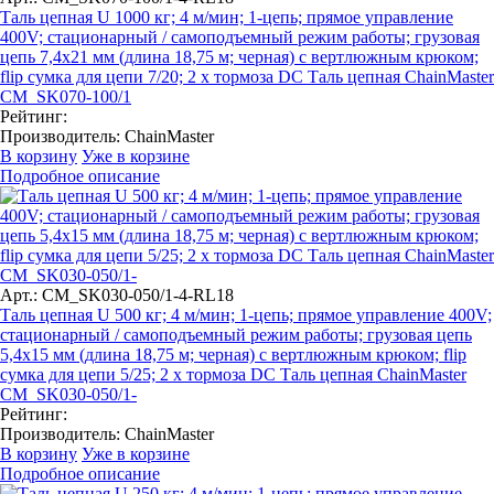
Таль цепная U 1000 кг; 4 м/мин; 1-цепь; прямое управление
400V; стационарный / самоподъемный режим работы; грузовая
цепь 7,4х21 мм (длина 18,75 м; черная) с вертлюжным крюком;
flip сумка для цепи 7/20; 2 x тормоза DC Таль цепная ChainMaster
CM_SK070-100/1
Рейтинг:
Производитель:
ChainMaster
В корзину
Уже в корзине
Подробное описание
Арт.: CM_SK030-050/1-4-RL18
Таль цепная U 500 кг; 4 м/мин; 1-цепь; прямое управление 400V;
стационарный / самоподъемный режим работы; грузовая цепь
5,4х15 мм (длина 18,75 м; черная) с вертлюжным крюком; flip
сумка для цепи 5/25; 2 x тормоза DC Таль цепная ChainMaster
CM_SK030-050/1-
Рейтинг:
Производитель:
ChainMaster
В корзину
Уже в корзине
Подробное описание