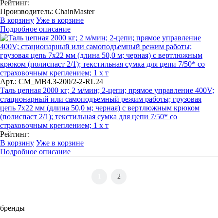
Рейтинг:
Производитель:
ChainMaster
В корзину
Уже в корзине
Подробное описание
Арт.: CM_MB4.3-200/2-2-RL24
Таль цепная 2000 кг; 2 м/мин; 2-цепи; прямое управление 400V;
стационарный или самоподъемный режим работы; грузовая
цепь 7х22 мм (длина 50,0 м; черная) с вертлюжным крюком
(полиспаст 2/1); текстильная сумка для цепи 7/50* со
страховочным креплением; 1 x т
Рейтинг:
В корзину
Уже в корзине
Подробное описание
1
2
бренды