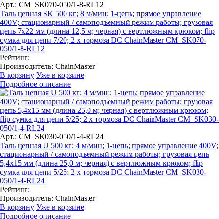
Арт.: CM_SK070-050/1-8-RL12
Таль цепная SK 500 кг; 8 м/мин; 1-цепь; прямое управление
400V; стационарный / самоподъемный режим работы; грузовая
цепь 7х22 мм (длина 12,5 м; черная) с вертлюжным крюком; flip
сумка для цепи 7/20; 2 x тормоза DC ChainMaster CM_SK070-
050/1-8-RL12
Рейтинг:
Производитель:
ChainMaster
В корзину
Уже в корзине
Подробное описание
Арт.: CM_SK030-050/1-4-RL24
Таль цепная U 500 кг; 4 м/мин; 1-цепь; прямое управление 400V;
стационарный / самоподъемный режим работы; грузовая цепь
5,4х15 мм (длина 25,0 м; черная) с вертлюжным крюком; flip
сумка для цепи 5/25; 2 x тормоза DC ChainMaster CM_SK030-
050/1-4-RL24
Рейтинг:
Производитель:
ChainMaster
В корзину
Уже в корзине
Подробное описание