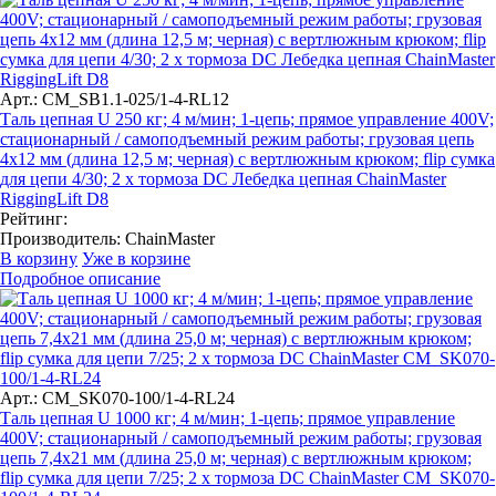
Арт.: CM_SB1.1-025/1-4-RL12
Таль цепная U 250 кг; 4 м/мин; 1-цепь; прямое управление 400V;
стационарный / самоподъемный режим работы; грузовая цепь
4х12 мм (длина 12,5 м; черная) с вертлюжным крюком; flip сумка
для цепи 4/30; 2 x тормоза DC Лебедка цепная ChainMaster
RiggingLift D8
Рейтинг:
Производитель:
ChainMaster
В корзину
Уже в корзине
Подробное описание
Арт.: CM_SK070-100/1-4-RL24
Таль цепная U 1000 кг; 4 м/мин; 1-цепь; прямое управление
400V; стационарный / самоподъемный режим работы; грузовая
цепь 7,4х21 мм (длина 25,0 м; черная) с вертлюжным крюком;
flip сумка для цепи 7/25; 2 x тормоза DC ChainMaster CM_SK070-