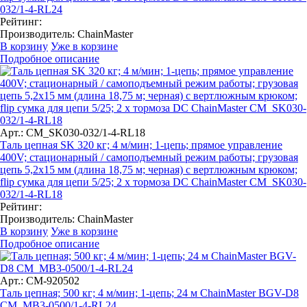
032/1-4-RL24
Рейтинг:
Производитель:
ChainMaster
В корзину
Уже в корзине
Подробное описание
Арт.: CM_SK030-032/1-4-RL18
Таль цепная SK 320 кг; 4 м/мин; 1-цепь; прямое управление
400V; стационарный / самоподъемный режим работы; грузовая
цепь 5,2х15 мм (длина 18,75 м; черная) с вертлюжным крюком;
flip сумка для цепи 5/25; 2 x тормоза DC ChainMaster CM_SK030-
032/1-4-RL18
Рейтинг:
Производитель:
ChainMaster
В корзину
Уже в корзине
Подробное описание
Арт.: CM-920502
Таль цепная; 500 кг; 4 м/мин; 1-цепь; 24 м ChainMaster BGV-D8
CM_MB3-0500/1-4-RL24