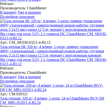
Рейтинг:
Производитель:
ChainMaster
В корзину
Уже в корзине
Подробное описание
Арт.: CM_SK030-032/1-4-RL12
Таль цепная SK 320 кг; 4 м/мин; 1-цепь; прямое управление
400V; стационарный / самоподъемный режим работы; грузовая
цепь 5,2х15 мм (длина 12,5 м; черная) с вертлюжным крюком;
flip сумка для цепи 5/25; 2 x тормоза DC ChainMaster CM_SK030-
032/1-4-RL12
Рейтинг:
Производитель:
ChainMaster
В корзину
Уже в корзине
Подробное описание
Арт.: CM-920321
Таль цепная; 320 кг; 4 м/мин; 1-цепь; 24 м ChainMaster BGV-D8
CM_MB1-0320/1-4-RL24
Рейтинг: