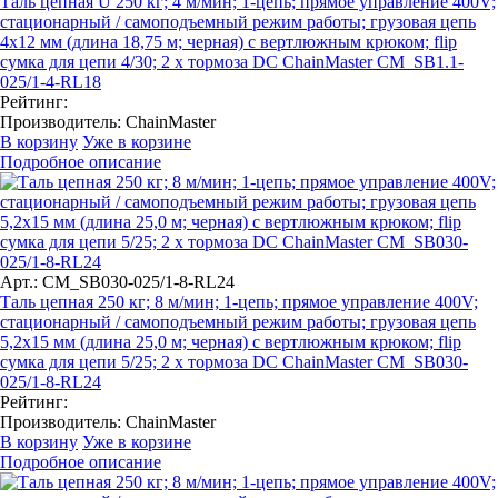
Таль цепная U 250 кг; 4 м/мин; 1-цепь; прямое управление 400V;
стационарный / самоподъемный режим работы; грузовая цепь
4х12 мм (длина 18,75 м; черная) с вертлюжным крюком; flip
сумка для цепи 4/30; 2 x тормоза DC ChainMaster CM_SB1.1-
025/1-4-RL18
Рейтинг:
Производитель:
ChainMaster
В корзину
Уже в корзине
Подробное описание
Арт.: CM_SB030-025/1-8-RL24
Таль цепная 250 кг; 8 м/мин; 1-цепь; прямое управление 400V;
стационарный / самоподъемный режим работы; грузовая цепь
5,2х15 мм (длина 25,0 м; черная) с вертлюжным крюком; flip
сумка для цепи 5/25; 2 x тормоза DC ChainMaster CM_SB030-
025/1-8-RL24
Рейтинг:
Производитель:
ChainMaster
В корзину
Уже в корзине
Подробное описание