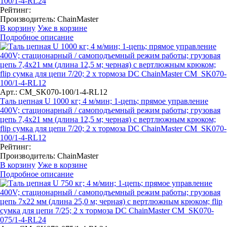
100/1-4-RL24
Рейтинг:
Производитель:
ChainMaster
В корзину
Уже в корзине
Подробное описание
Арт.: CM_SK070-100/1-4-RL12
Таль цепная U 1000 кг; 4 м/мин; 1-цепь; прямое управление
400V; стационарный / самоподъемный режим работы; грузовая
цепь 7,4х21 мм (длина 12,5 м; черная) с вертлюжным крюком;
flip сумка для цепи 7/20; 2 x тормоза DC ChainMaster CM_SK070-
100/1-4-RL12
Рейтинг:
Производитель:
ChainMaster
В корзину
Уже в корзине
Подробное описание