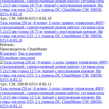
Арт.: CM_SB030-025/1-8-RL18
Таль цепная 250 кг; 8 м/мин; 1-цепь; прямое управление 400V;
стационарный / самоподъемный режим работы; грузовая цепь
5,2х15 мм (длина 18,75 м; черная) с вертлюжным крюком; flip
сумка для цепи 5/25; 2 x тормоза DC ChainMaster CM_SB030-
025/1-8-RL18
Рейтинг:
Производитель:
ChainMaster
В корзину
Уже в корзине
Подробное описание
Арт.: CM_SB030-025/1-8-RL12
Таль цепная 250 кг; 8 м/мин; 1-цепь; прямое управление 400V;
стационарный / самоподъемный режим работы; грузовая цепь
5,2х15 мм (длина 12,5 м; черная) с вертлюжным крюком; flip
сумка для цепи 5/25; 2 x тормоза DC ChainMaster CM_SB030-
025/1-8-RL12