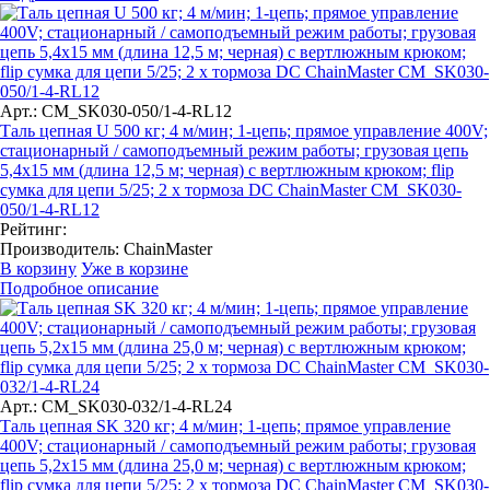
Арт.: CM_SK030-050/1-4-RL12
Таль цепная U 500 кг; 4 м/мин; 1-цепь; прямое управление 400V;
стационарный / самоподъемный режим работы; грузовая цепь
5,4х15 мм (длина 12,5 м; черная) с вертлюжным крюком; flip
сумка для цепи 5/25; 2 x тормоза DC ChainMaster CM_SK030-
050/1-4-RL12
Рейтинг:
Производитель:
ChainMaster
В корзину
Уже в корзине
Подробное описание
Арт.: CM_SK030-032/1-4-RL24
Таль цепная SK 320 кг; 4 м/мин; 1-цепь; прямое управление
400V; стационарный / самоподъемный режим работы; грузовая
цепь 5,2х15 мм (длина 25,0 м; черная) с вертлюжным крюком;
flip сумка для цепи 5/25; 2 x тормоза DC ChainMaster CM_SK030-