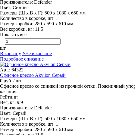
Производитель:
Defender
Цвет:
Синий
Размеры (Ш x В x Г):
500 х 1080 х 650 мм
Количество в коробке, шт:
1
Размер коробки:
280 х 590 х 610 мм
Вес коробки, кг:
11.5
Показать все
−
+
шт
В корзину
Уже в корзине
Подробное описание
Арт.: 64322
Офисное кресло Akvilon Серый
0 руб.
/ шт
Офисное кресло со спинкой из прочной сетки. Поясничный упор
качания.
Рейтинг:
Вес, кг:
9.9
Производитель:
Defender
Цвет:
Серый
Размеры (Ш x В x Г):
500 х 1080 х 650 мм
Количество в коробке, шт:
1
Размер коробки:
280 х 590 х 610 мм
Вес коробки, кг:
11.5