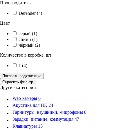
Производитель
Defender (
4
)
Цвет
серый (
1
)
синий (
1
)
чёрный (
2
)
Количество в коробке, шт
1 (
4
)
Другие категории
Web-камеры
6
Акустика для ПК
24
Гарнитуры, наушники, микрофоны
8
Зарядки, питание, коммутация
47
Клавиатуры
15