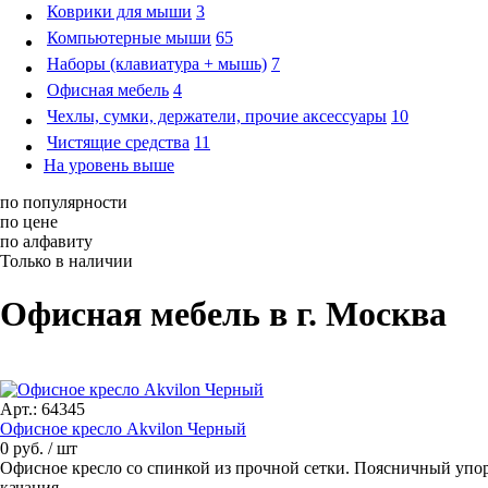
Коврики для мыши
3
Компьютерные мыши
65
Наборы (клавиатура + мышь)
7
Офисная мебель
4
Чехлы, сумки, держатели, прочие аксессуары
10
Чистящие средства
11
На уровень выше
по популярности
по цене
по алфавиту
Только в наличии
Офисная мебель в г. Москва
Арт.: 64345
Офисное кресло Akvilon Черный
0 руб.
/ шт
Офисное кресло со спинкой из прочной сетки. Поясничный упор
качания.