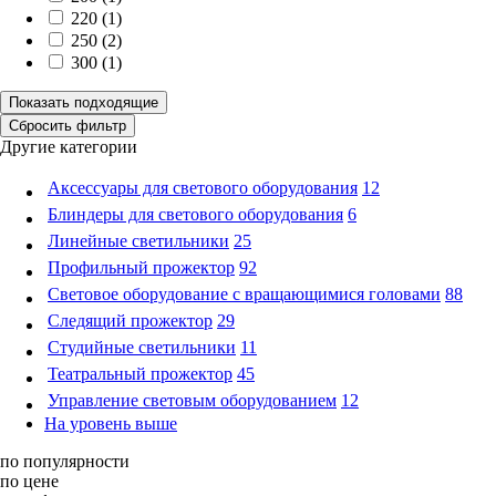
220 (
1
)
250 (
2
)
300 (
1
)
Другие категории
Аксессуары для светового оборудования
12
Блиндеры для светового оборудования
6
Линейные светильники
25
Профильный прожектор
92
Световое оборудование с вращающимися головами
88
Следящий прожектор
29
Студийные светильники
11
Театральный прожектор
45
Управление световым оборудованием
12
На уровень выше
по популярности
по цене