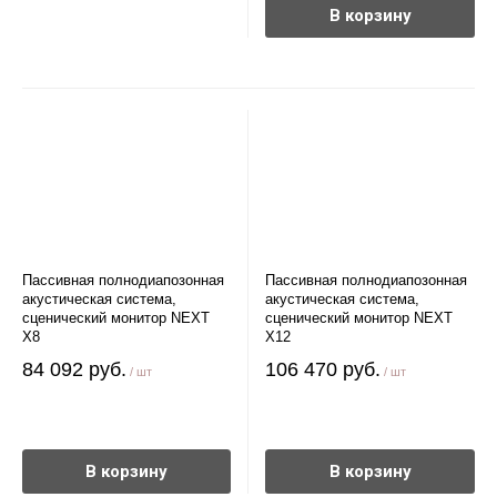
В корзину
Пассивная полнодиапозонная
Пассивная полнодиапозонная
акустическая система,
акустическая система,
сценический монитор NEXT
сценический монитор NEXT
X8
X12
84 092 руб.
106 470 руб.
/ шт
/ шт
В корзину
В корзину