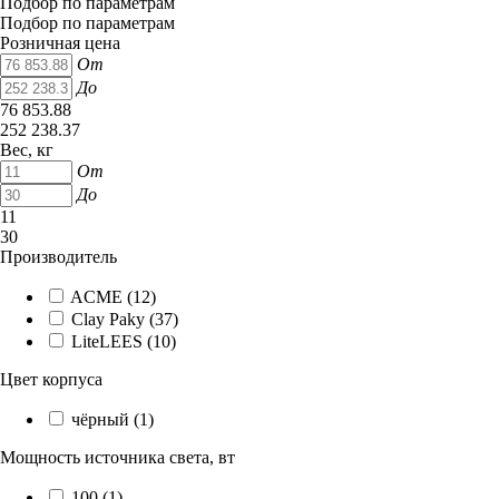
Подбор по параметрам
Подбор по параметрам
Розничная цена
От
До
76 853.88
252 238.37
Вес, кг
От
До
11
30
Производитель
ACME (
12
)
Clay Paky (
37
)
LiteLEES (
10
)
Цвет корпуса
чёрный (
1
)
Мощность источника света, вт
100 (
1
)