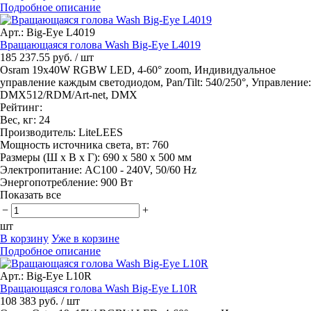
Подробное описание
Арт.: Big-Eye L4019
Вращающаяся голова Wash Big-Eye L4019
185 237.55 руб.
/ шт
Osram 19x40W RGBW LED, 4-60° zoom, Индивидуальное
управление каждым светодиодом, Pan/Tilt: 540/250°, Управление:
DMX512/RDM/Art-net, DMX
Рейтинг:
Вес, кг:
24
Производитель:
LiteLEES
Мощность источника света, вт:
760
Размеры (Ш x В x Г):
690 х 580 х 500 мм
Электропитание:
AC100 - 240V, 50/60 Hz
Энергопотребление:
900 Вт
Показать все
−
+
шт
В корзину
Уже в корзине
Подробное описание
Арт.: Big-Eye L10R
Вращающаяся голова Wash Big-Eye L10R
108 383 руб.
/ шт