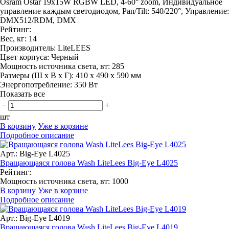
Osram Ostar 19x15W RGBW LED, 4-60° zoom, Индивидуальное
управление каждым светодиодом, Pan/Tilt: 540/220°, Управление:
DMX512/RDM, DMX
Рейтинг:
Вес, кг:
14
Производитель:
LiteLEES
Цвет корпуса:
Черный
Мощность источника света, вт:
285
Размеры (Ш x В x Г):
410 х 490 х 590 мм
Энергопотребление:
350 Вт
Показать все
−
+
шт
В корзину
Уже в корзине
Подробное описание
Арт.: Big-Eye L4025
Вращающаяся голова Wash LiteLees Big-Eye L4025
Рейтинг:
Мощность источника света, вт:
1000
В корзину
Уже в корзине
Подробное описание
Арт.: Big-Eye L4019
Вращающаяся голова Wash LiteLees Big-Eye L4019