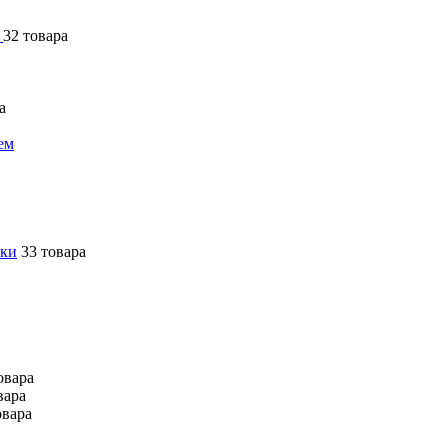
я
32 товара
а
ем
ики
33 товара
овара
вара
овара