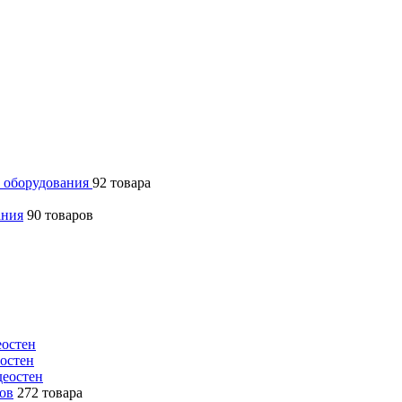
 оборудования
92 товара
ания
90 товаров
еостен
еостен
деостен
ров
272 товара