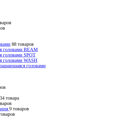
оваров
ров
овами
88 товаров
ся головами BEAM
я головами SPOT
ся головами WASH
вращающаяся головами
ров
34 товара
оваров
вания
9 товаров
товаров