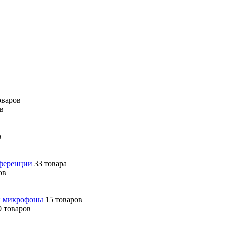
оваров
в
в
нференции
33 товара
ов
 и микрофоны
15 товаров
0 товаров