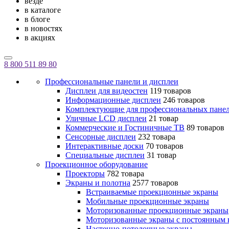
везде
в каталоге
в блоге
в новостях
в акциях
8 800 511 89 80
Профессиональные панели и дисплеи
Дисплеи для видеостен
119 товаров
Информационные дисплеи
246 товаров
Комплектующие для профессиональных пане
Уличные LCD дисплеи
21 товар
Коммерческие и Гостиничные ТВ
89 товаров
Сенсорные дисплеи
232 товара
Интерактивные доски
70 товаров
Специальные дисплеи
31 товар
Проекционное оборудование
Проекторы
782 товара
Экраны и полотна
2577 товаров
Встраиваемые проекционные экраны
Мобильные проекционные экраны
Моторизованные проекционные экраны
Моторизованные экраны с постоянным 
Настенно-потолочные экраны