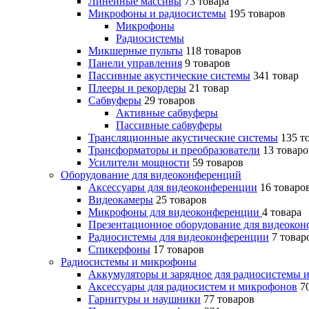
Линейные массивы
73 товара
Микрофоны и радиосистемы
195 товаров
Микрофоны
Радиосистемы
Микшерные пульты
118 товаров
Панели управления
9 товаров
Пассивные акустические системы
341 товар
Плееры и рекордеры
21 товар
Сабвуферы
29 товаров
Активные сабвуферы
Пассивные сабвуферы
Трансляционные акустические системы
135 т
Трансформаторы и преобразователи
13 товаро
Усилители мощности
59 товаров
Оборудование для видеоконференций
Аксессуары для видеоконференции
16 товаро
Видеокамеры
25 товаров
Микрофоны для видеоконференции
4 товара
Презентационное оборудование для видеоко
Радиосистемы для видеоконференции
7 товар
Спикерфоны
17 товаров
Радиосистемы и микрофоны
Аккумуляторы и зарядное для радиосистемы
Аксессуары для радиосистем и микрофонов
7
Гарнитуры и наушники
77 товаров