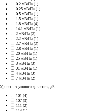
0.2 мВ/Па (
1
)
0.25 мВ/Па (
1
)
0.5 мВ/Па (
1
)
1.5 мВ/Па (
1
)
1.8 мВ/Па (
4
)
14.1 мВ/Па (
1
)
2 мВ/Па (
2
)
2.2 мВ/Па (
1
)
2.7 мВ/Па (
2
)
2.8 мВ/Па (
1
)
20 мВ/Па (
1
)
25 мВ/Па (
1
)
3 мВ/Па (
3
)
31 мВ/Па (
1
)
4 мВ/Па (
3
)
7 мВ/Па (
2
)
Уровень звукового давления, дБ
101 (
4
)
107 (
3
)
111 (
2
)
114 (
1
)