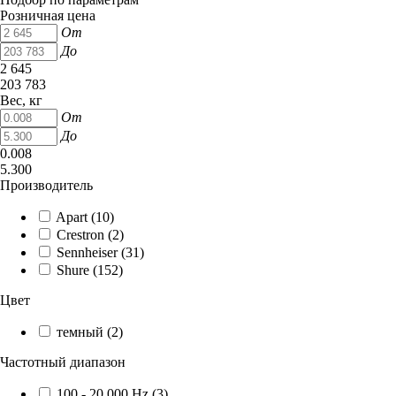
Розничная цена
От
До
2 645
203 783
Вес, кг
От
До
0.008
5.300
Производитель
Apart (
10
)
Crestron (
2
)
Sennheiser (
31
)
Shure (
152
)
Цвет
темный (
2
)
Частотный диапазон
100 - 20,000 Hz (
3
)