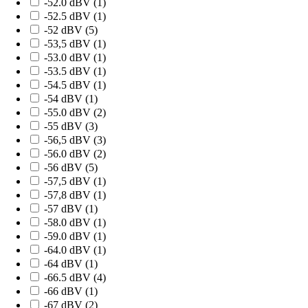
-52.0 dBV (
1
)
-52.5 dBV (
1
)
-52 dBV (
5
)
-53,5 dBV (
1
)
-53.0 dBV (
1
)
-53.5 dBV (
1
)
-54.5 dBV (
1
)
-54 dBV (
1
)
-55.0 dBV (
2
)
-55 dBV (
3
)
-56,5 dBV (
3
)
-56.0 dBV (
2
)
-56 dBV (
5
)
-57,5 dBV (
1
)
-57,8 dBV (
1
)
-57 dBV (
1
)
-58.0 dBV (
1
)
-59.0 dBV (
1
)
-64.0 dBV (
1
)
-64 dBV (
1
)
-66.5 dBV (
4
)
-66 dBV (
1
)
-67 dBV (
2
)