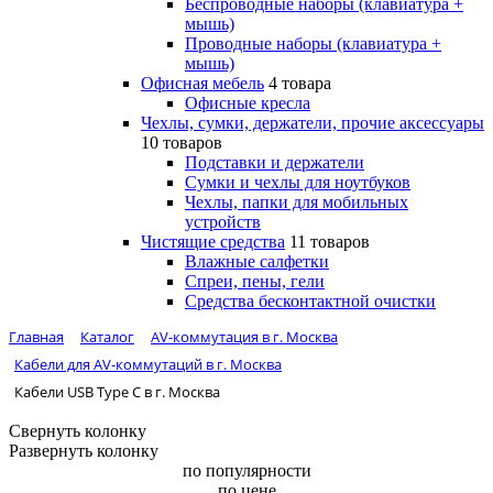
Беспроводные наборы (клавиатура +
мышь)
Проводные наборы (клавиатура +
мышь)
Офисная мебель
4 товара
Офисные кресла
Чехлы, сумки, держатели, прочие аксессуары
10 товаров
Подставки и держатели
Сумки и чехлы для ноутбуков
Чехлы, папки для мобильных
устройств
Чистящие средства
11 товаров
Влажные салфетки
Спреи, пены, гели
Средства бесконтактной очистки
Главная
Каталог
AV-коммутация в г. Москва
Кабели для AV-коммутаций в г. Москва
Кабели USB Type C в г. Москва
Свернуть колонку
Развернуть колонку
по популярности
по цене