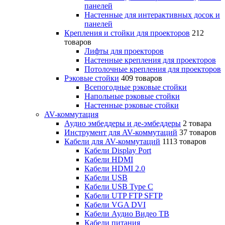
панелей
Настенные для интерактивных досок и
панелей
Крепления и стойки для проекторов
212
товаров
Лифты для проекторов
Настенные крепления для проекторов
Потолочные крепления для проекторов
Рэковые стойки
409 товаров
Всепогодные рэковые стойки
Напольные рэковые стойки
Настенные рэковые стойки
AV-коммутация
Аудио эмбеддеры и де-эмбеддеры
2 товара
Инструмент для AV-коммутаций
37 товаров
Кабели для AV-коммутаций
1113 товаров
Кабели Display Port
Кабели HDMI
Кабели HDMI 2.0
Кабели USB
Кабели USB Type C
Кабели UTP FTP SFTP
Кабели VGA DVI
Кабели Аудио Видео ТВ
Кабели питания