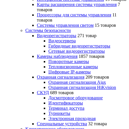
Карты расширения системы управления
7
товаров
Процессоры для системы управления
11
товаров
Системы управления светом
15 товаров
Системы безопасности
Видеорегистраторы
271 товар
Видеосервера
Гибридные видеорегистраторы
Сетевые видеорегистраторы
Камеры наблюдения
1857 товаров
Поворотные камеры
Тепловизионные камеры
Цифровые IP-камеры
Охранная сигнализация
209 товаров
Охранная сигнализация Ajax
Охранная сигнализация HiKvision
СКУД
689 товаров
Досмотровое оборудование
Идентификаторы
Терминал доступа
Турникеты
Электронная проходная
Специальные устройства
32 товара
Климатическое оборудование