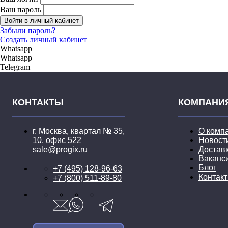
Ваш пароль
Войти в личный кабинет
Забыли пароль?
Создать личный кабинет
Whatsapp
Whatsapp
Telegram
КОНТАКТЫ
КОМПАНИ
г. Москва, квартал № 35,
О комп
10, офис 522
Новост
sale@progix.ru
Достав
Ваканс
Блог
+7 (495) 128-96-63
Контак
+7 (800) 511-89-80