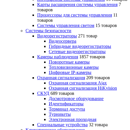
Карты расширения системы управления
7
товаров
Процессоры для системы управления
11
товаров
Системы управления светом
15 товаров
Системы безопасности
Видеорегистраторы
271 товар
Видеосервера
Гибридные видеорегистраторы
Сетевые видеорегистраторы
Камеры наблюдения
1857 товаров
Поворотные камеры
Тепловизионные камеры
Цифровые IP-камеры
Охранная сигнализация
209 товаров
Охранная сигнализация Ajax
Охранная сигнализация HiKvision
СКУД
689 товаров
Досмотровое оборудование
Идентификаторы
Терминал доступа
Турникеты
Электронная проходная
Специальные устройства
32 товара
Климатическое оборудование