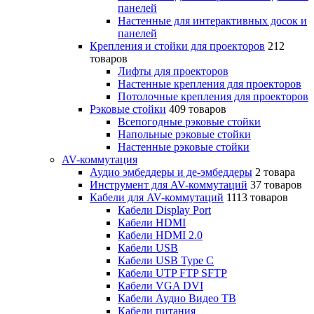
панелей
Настенные для интерактивных досок и
панелей
Крепления и стойки для проекторов
212
товаров
Лифты для проекторов
Настенные крепления для проекторов
Потолочные крепления для проекторов
Рэковые стойки
409 товаров
Всепогодные рэковые стойки
Напольные рэковые стойки
Настенные рэковые стойки
AV-коммутация
Аудио эмбеддеры и де-эмбеддеры
2 товара
Инструмент для AV-коммутаций
37 товаров
Кабели для AV-коммутаций
1113 товаров
Кабели Display Port
Кабели HDMI
Кабели HDMI 2.0
Кабели USB
Кабели USB Type C
Кабели UTP FTP SFTP
Кабели VGA DVI
Кабели Аудио Видео ТВ
Кабели питания