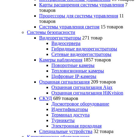
Карты расширения системы управления
7
товаров
Процессоры для системы управления
11
товаров
Системы управления светом
15 товаров
Системы безопасности
Видеорегистраторы
271 товар
Видеосервера
Гибридные видеорегистраторы
Сетевые видеорегистраторы
Камеры наблюдения
1857 товаров
Поворотные камеры
Тепловизионные камеры
Цифровые IP-камеры
Охранная сигнализация
209 товаров
Охранная сигнализация Ajax
Охранная сигнализация HiKvision
СКУД
689 товаров
Досмотровое оборудование
Идентификаторы
Терминал доступа
Турникеты
Электронная проходная
Специальные устройства
32 товара
Климатическое оборудование