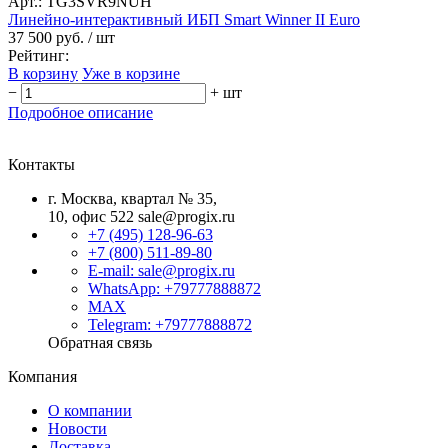
Арт.: TG3SVR9NUH
Линейно-интерактивный ИБП Smart Winner II Euro
37 500 руб.
/ шт
Рейтинг:
В корзину
Уже в корзине
−
+
шт
Подробное описание
Контакты
г. Москва, квартал № 35,
10, офис 522
sale@progix.ru
+7 (495) 128-96-63
+7 (800) 511-89-80
E-mail: sale@progix.ru
WhatsApp: +79777888872
MAX
Telegram: +79777888872
Обратная связь
Компания
О компании
Новости
Доставка