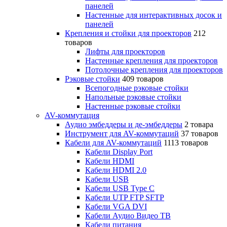
панелей
Настенные для интерактивных досок и
панелей
Крепления и стойки для проекторов
212
товаров
Лифты для проекторов
Настенные крепления для проекторов
Потолочные крепления для проекторов
Рэковые стойки
409 товаров
Всепогодные рэковые стойки
Напольные рэковые стойки
Настенные рэковые стойки
AV-коммутация
Аудио эмбеддеры и де-эмбеддеры
2 товара
Инструмент для AV-коммутаций
37 товаров
Кабели для AV-коммутаций
1113 товаров
Кабели Display Port
Кабели HDMI
Кабели HDMI 2.0
Кабели USB
Кабели USB Type C
Кабели UTP FTP SFTP
Кабели VGA DVI
Кабели Аудио Видео ТВ
Кабели питания