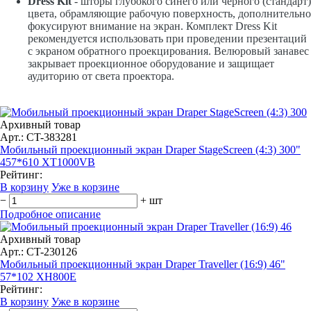
Dress Kit
- шторы глубокого синего или черного (стандарт)
цвета, обрамляющие рабочую поверхность, дополнительно
фокусируют внимание на экран. Комплект Dress Kit
рекомендуется использовать при проведении презентаций
с экраном обратного проекцирования. Велюровый занавес
закрывает проекционное оборудование и защищает
аудиторию от света проектора.
Архивный товар
Арт.: CT-383281
Мобильный проекционный экран Draper StageScreen (4:3) 300"
457*610 XT1000VB
Рейтинг:
В корзину
Уже в корзине
−
+
шт
Подробное описание
Архивный товар
Арт.: CT-230126
Мобильный проекционный экран Draper Traveller (16:9) 46"
57*102 XH800E
Рейтинг:
В корзину
Уже в корзине