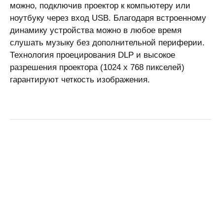
можно, подключив проектор к компьютеру или
ноутбуку через вход USB. Благодаря встроенному
динамику устройства можно в любое время
слушать музыку без дополнительной периферии.
Технология проецирования DLP и высокое
разрешения проектора (1024 х 768 пикселей)
гарантируют четкость изображения.
Инсталляционный LCD проектор Panasonic PT-EX520LE
Проектор для домашнего кинотеатра BenQ W1120
Проектор для жилой комнаты BenQ TH585
Инсталляционный проектор Panasonic PT-JX200GBE