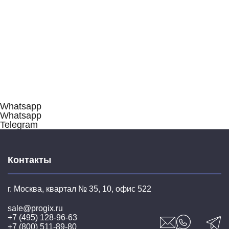
254 940 руб.
84 538 руб.
61 375 руб.
/ шт
/ шт
/ шт
Подробное описание
В корзину
В корзину
В корзину
Whatsapp
Whatsapp
Telegram
Контакты
г. Москва, квартал № 35,
10, офис 522
sale@progix.ru
+7 (495) 128-96-63
+7 (800) 511-89-80