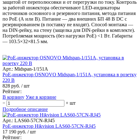
защитой от переполюсовки и от перегрузки по току. Контроль
за работой инжектора обеспечивают LED-индикаторы
источников основного и резервного питания, метода питания
по РоЕ (А или В). Питание — два внешних БП 48 В DC с
резервированием (в поставку не входят). Способ монтажа —
на DIN-рейку, на стену (защелка для DIN-рейки в комплекте).
Потребляемая мощность (без нагрузки PoE) <1 Вт. Габариты
— 103.5×32×81.5 мм.
Арт.: Midspan-1/151A
PoE-инжектор OSNOVO Midspan-1/151A, установка в розетку
220 В
828 руб.
/ шт
Рейтинг:
В корзину
Уже в корзине
−
+
шт
Подробное описание
Арт.: LAS60-57CN-RJ45
PoE-инжектор Hikvision LAS60-57CN-RJ45
17 190 руб.
/ шт
Рейтинг: