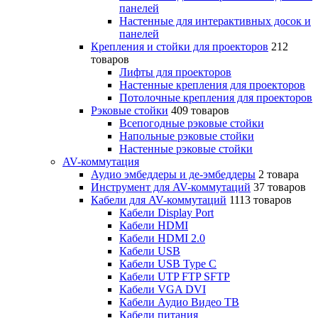
панелей
Настенные для интерактивных досок и
панелей
Крепления и стойки для проекторов
212
товаров
Лифты для проекторов
Настенные крепления для проекторов
Потолочные крепления для проекторов
Рэковые стойки
409 товаров
Всепогодные рэковые стойки
Напольные рэковые стойки
Настенные рэковые стойки
AV-коммутация
Аудио эмбеддеры и де-эмбеддеры
2 товара
Инструмент для AV-коммутаций
37 товаров
Кабели для AV-коммутаций
1113 товаров
Кабели Display Port
Кабели HDMI
Кабели HDMI 2.0
Кабели USB
Кабели USB Type C
Кабели UTP FTP SFTP
Кабели VGA DVI
Кабели Аудио Видео ТВ
Кабели питания