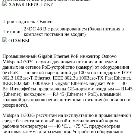
ХАРАКТЕРИСТИКИ
Производитель
Osnovo
2×DC 48 В с резервированием (блоки питания в
Питание
комплект поставки не входят)
ОТЗЫВЫ
Промышленный Gigabit Ethernet PoE-инжектор Osnovo
Midspan-1/303G служит для подачи питания и передачи
данных на сетевое РоЕ-устройство (камеру) от оборудования
без РоЕ — по витой паре длиной до 100 м по стандартам IEEE
802.3 10Base-T Ethernet, IEEE 802.3u 100Base-TX Fast Ethernet,
IEEE 802.3ab 1000Base-T Gigabit Ethernet. Бюджет PoE — 30
Вт. Интерфейсы представлены GE-портами: входным — RJ-45
(Ethernet), выходным — RJ-45 (Ethernet + PoE), клеммной
колодкой для подключения источников питания (основного и
резервного).
Midspan-1/303G рассчитан на эксплуатацию в промышленной
среде: безвентиляторный дизайн, металлический корпус,
рабочие температуры — -40 °C… +75 °C, предусмотрена
винтовая клемма для заземления. Устройство оборудовано