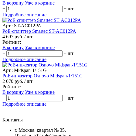
В корзину
Уже в корзине
−
+
шт
Подробное описание
Арт.: ST-AC012PA
PоE-сплиттер Smartec ST-AC012PA
4 697 руб.
/ шт
Рейтинг:
В корзину
Уже в корзине
−
+
шт
Подробное описание
Арт.: Midspan-1/151G
PoE-инжектор Osnovo Midspan-1/151G
2 070 руб.
/ шт
Рейтинг:
В корзину
Уже в корзине
−
+
шт
Подробное описание
Контакты
г. Москва, квартал № 35,
10, офис 522
sale@progix.ru