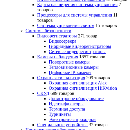
Карты расширения системы управления
7
товаров
Процессоры для системы управления
11
товаров
Системы управления светом
15 товаров
Системы безопасности
Видеорегистраторы
271 товар
Видеосервера
Гибридные видеорегистраторы
Сетевые видеорегистраторы
Камеры наблюдения
1857 товаров
Поворотные камеры
Тепловизионные камеры
Цифровые IP-камеры
Охранная сигнализация
209 товаров
Охранная сигнализация Ajax
Охранная сигнализация HiKvision
СКУД
689 товаров
Досмотровое оборудование
Идентификаторы
Терминал доступа
Турникеты
Электронная проходная
Специальные устройства
32 товара
Климатическое оборудование